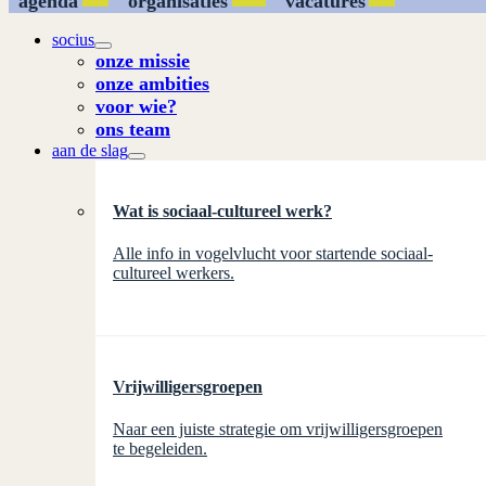
agenda
organisaties
vacatures
socius
onze missie
onze ambities
voor wie?
ons team
aan de slag
Wat is sociaal-cultureel werk?
Alle info in vogelvlucht voor startende sociaal-
cultureel werkers.
Vrijwilligersgroepen
Naar een juiste strategie om vrijwilligersgroepen
te begeleiden.