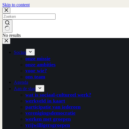
Skip to content
No results
Socius
onze missie
onze ambities
voor wie?
ons team
Agenda
Aan de slag
wat is sociaal-cultureel werk?
werkveld in kaart
participatie van iedereen
verenigingsdemocratie
werken met groepen
vrijwilligersgroepen