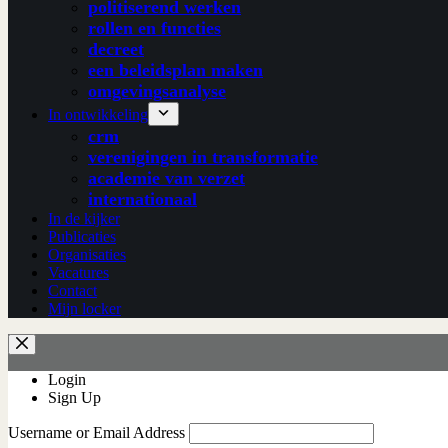
politiserend werken
rollen en functies
decreet
een beleidsplan maken
omgevingsanalyse
In ontwikkeling
crm
verenigingen in transformatie
academie van verzet
internationaal
In de kijker
Publicaties
Organisaties
Vacatures
Contact
Mijn locker
Login
Sign Up
Username or Email Address