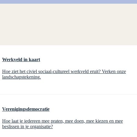
Werkveld in kaart
Hoe ziet het civiel sociaal-cultureel werkveld eruit? Verken onze
landschapstekening.
Verenigingsdemocratie
Hoe laat je iedereen mee praten, mee doen, mee kiezen en mee
beslissen in je organisatie?