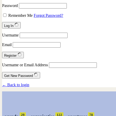
Password
Remember Me
Forgot Password?
Log In
Username
Email
Register
Username or Email Address
Get New Password
← Back to login
29
122
78